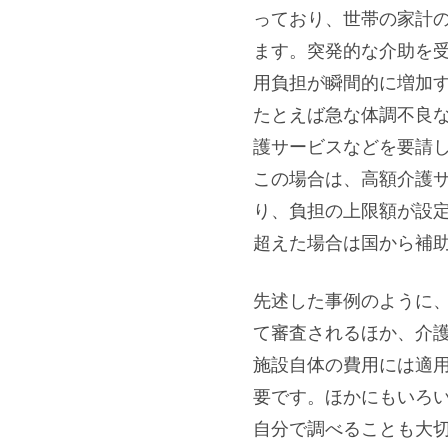
っており、世帯の家計
ます。突発的な介助を
用負担が瞬間的に増加
たとえば急な体調不良
護サービスなどを要請
この場合は、高額介護
り、負担の上限額が設
超えた場合は国から補
先述した事例のように
て審査されるほか、介
施設自体の費用には適
要です。ほかにもいろ
自分で調べることも大