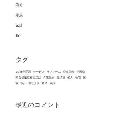
備え
家族
家計
負担
タグ
2025年問題
サービス
リフォーム
介護保険
介護保
険負担限度額認定証
介護難民
住環境
備え
在宅
家
族
家計
老老介護
補助
負担
最近のコメント