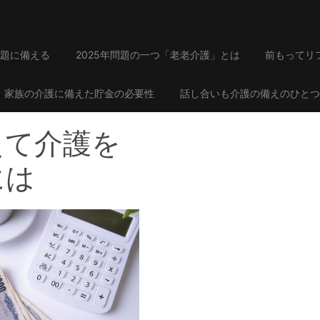
題に備える
2025年問題の一つ「老老介護」とは
前もってリ
家族の介護に備えた貯金の必要性
話し合いも介護の備えのひとつ
えて介護を
には