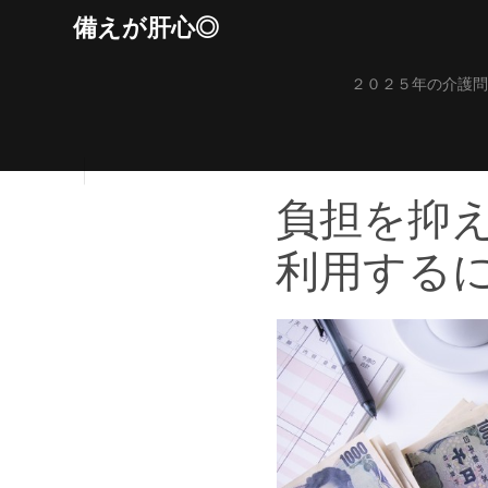
Skip
備えが肝心◎
to
content
２０２５年の介護問
負担を抑
利用する