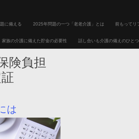
題に備える
2025年問題の一つ「老老介護」とは
前もってリ
家族の介護に備えた貯金の必要性
話し合いも介護の備えのひとつ
保険負担
定証
には