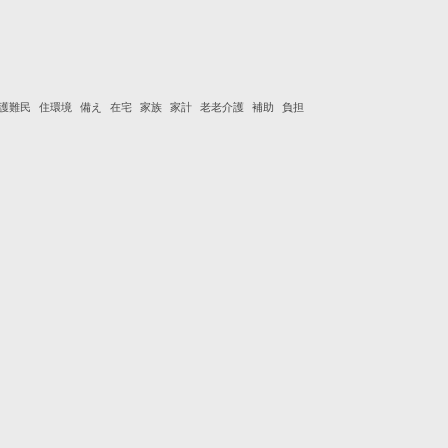
護難民
住環境
備え
在宅
家族
家計
老老介護
補助
負担