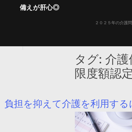
Skip
備えが肝心◎
to
content
２０２５年の介護問
タグ:
介護
限度額認
負担を抑えて介護を利用する