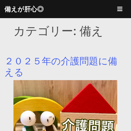
Skip
備えが肝心◎
to
content
カテゴリー:
備え
２０２５年の介護問題に備
える