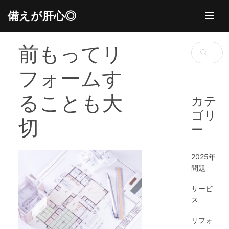
Skip
備えが肝心◎
to
content
前もってリ
検
索:
フォームす
ることも大
カテ
ゴリ
切
ー
2025年
問題
サービ
ス
リフォ