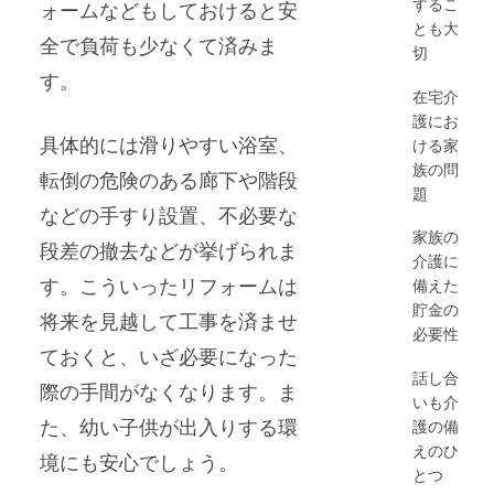
するこ
ォームなどもしておけると安
とも大
全で負荷も少なくて済みま
切
す。
在宅介
護にお
具体的には滑りやすい浴室、
ける家
族の問
転倒の危険のある廊下や階段
題
などの手すり設置、不必要な
家族の
段差の撤去などが挙げられま
介護に
す。こういったリフォームは
備えた
貯金の
将来を見越して工事を済ませ
必要性
ておくと、いざ必要になった
話し合
際の手間がなくなります。ま
いも介
た、幼い子供が出入りする環
護の備
えのひ
境にも安心でしょう。
とつ