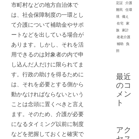
定証
介護
市町村などの地方自治体で
難民
住環
は、社会保障制度の一環とし
境
備え
て介護について補助金やサポ
在宅
家
族
家計
ートなどを出している場合が
老老介護
あります。しかし、それを活
補助
負
担
用できるのは対象者の内で申
し込んだ人だけに限られてま
す。行政の助けを得るために
最近
のコ
は、それを必要とする側から
メン
動かなければならないという
ト
ことは念頭に置くべきと言え
ます。そのため、介護が必要
になるタイミング以前に制度
アク
などを把握しておくと確実で
セス